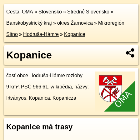
Cesta:
OMA
»
Slovensko
»
Stredné Slovensko
»
Banskobystrický kraj
»
okres Žarnovica
»
Mikroregión
Sitno
»
Hodruša-Hámre
»
Kopanice
Kopanice
časť obce Hodruša-Hámre rozlohy
9 km², PSČ 966 61,
wikipédia
, názvy:
Irtványos, Kopanica, Kopanicza
Kopanice má trasy