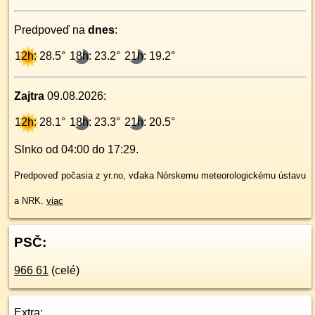
Predpoveď na
dnes
:
12h: 28.5°
18h: 23.2°
21h: 19.2°
Zajtra
09.08.2026
:
12h: 28.1°
18h: 23.3°
21h: 20.5°
Slnko od
04:00
do
17:29
.
Predpoveď počasia z yr.no, vďaka Nórskemu meteorologickému ústavu
a NRK.
viac
PSČ:
966 61
(celé)
Extra: