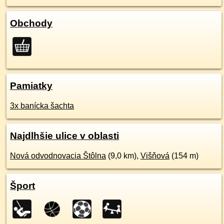
Obchody
Pamiatky
3x banícka šachta
Najdlhšie ulice v oblasti
Nová odvodnovacia Štôlna
(9,0 km),
Višňová
(154 m)
Šport