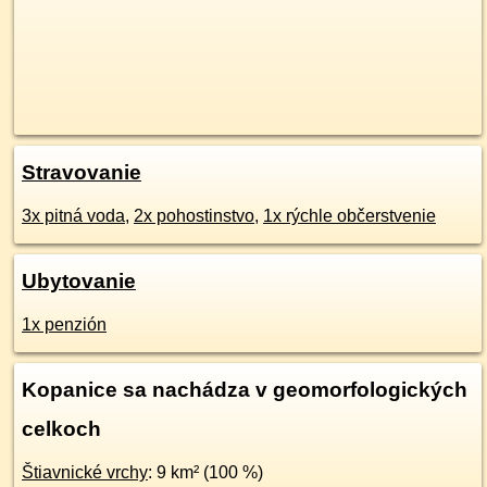
Stravovanie
3x pitná voda
,
2x pohostinstvo
,
1x rýchle občerstvenie
Ubytovanie
1x penzión
Kopanice sa nachádza v geomorfologických
celkoch
Štiavnické vrchy
: 9 km² (100 %)