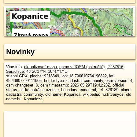
Zimná mapa
Novinky
Viac info:
aktualizovať mapu
,
uprav v JOSM (pokročilé)
,
-2257516
,
Súradnice:
48°26'17"N
,
18°47'47"E
stiahni GPX
, plocha: 9218349, lon: 18.796610734196822, lat:
48.43807299111905, border type: cadastral community, osm version: 8,
osm changeset: 0, osm timestamp: 2026 05 29T19:41:23Z, official
status: sk:katastrálne územie, boundary: cadastral, ref: 826189, place:
cadastral community, old name: Kopanica, wikipedia: hu:Irtványos, old
name:hu: Kopanicza,