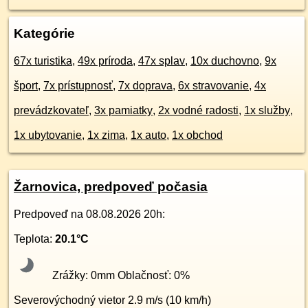
Kategórie
67x turistika
,
49x príroda
,
47x splav
,
10x duchovno
,
9x
šport
,
7x prístupnosť
,
7x doprava
,
6x stravovanie
,
4x
prevádzkovateľ
,
3x pamiatky
,
2x vodné radosti
,
1x služby
,
1x ubytovanie
,
1x zima
,
1x auto
,
1x obchod
Žarnovica, predpoveď počasia
Predpoveď na
08.08.2026 20h
:
Teplota:
20.1
°C
Zrážky:
0
mm Oblačnosť:
0
%
Severovýchodný
vietor
2.9
m/s (
10
km/h)